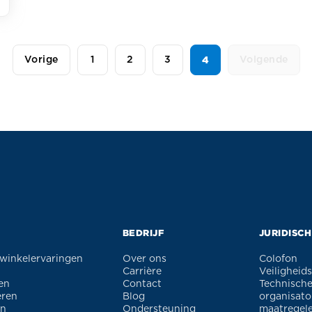
4
Vorige
1
2
3
Volgende
BEDRIJF
JURIDISCH
 winkelervaringen
Over ons
Colofon
Carrière
Veiligheid
en
Contact
Technische
eren
Blog
organisato
en
Ondersteuning
maatregel