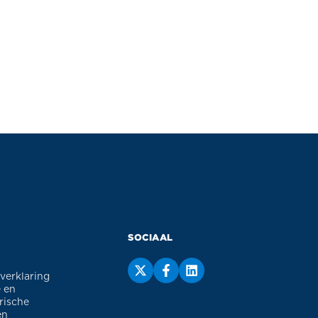
SOCIAAL
sverklaring
 en
rische
en