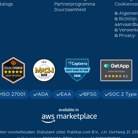
talogs
Partnerprogramma
Cookievoo
Duurzaamheid
⧉ Algemen
⧉ Richtlijn
aanvaardba
⧉ Verwerk
⧉ Privacy-
ISO 27001
ADA
EAA
BFSG
SOC 2 Type 
hten voorbehouden. Statutaire zetel: Publitas.com B.V., J.H. Oortweg 21, 23