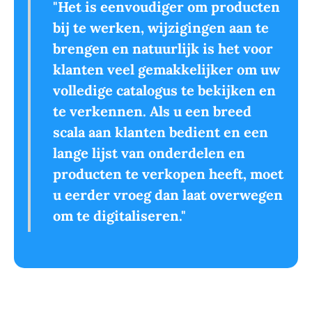
"Het is eenvoudiger om producten
bij te werken, wijzigingen aan te
brengen en natuurlijk is het voor
klanten veel gemakkelijker om uw
volledige catalogus te bekijken en
te verkennen. Als u een breed
scala aan klanten bedient en een
lange lijst van onderdelen en
producten te verkopen heeft, moet
u eerder vroeg dan laat overwegen
om te digitaliseren."