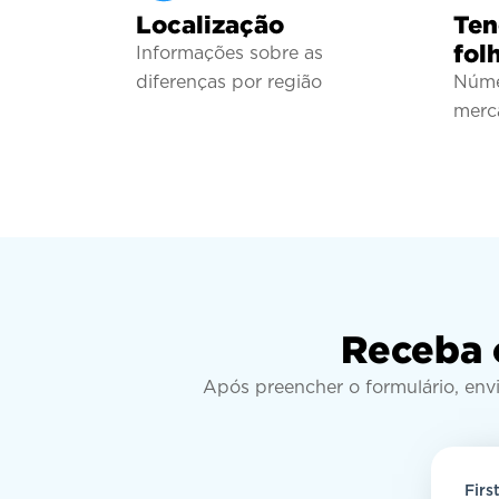
Localização
Ten
fol
Informações sobre as
diferenças por região
Núme
merca
Receba 
Após preencher o formulário, env
Firs