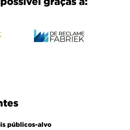
possível graças a:
ntes
is públicos-alvo