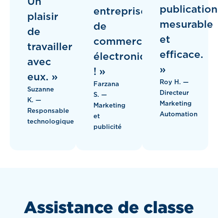
Un
publication
entreprises
plaisir
mesurable
de
de
et
commerce
travailler
efficace.
électronique
avec
»
! »
eux. »
Roy H. —
Farzana
Suzanne
Directeur
S. —
K. —
Marketing
Marketing
Responsable
Automation
et
technologique
publicité
Assistance de classe