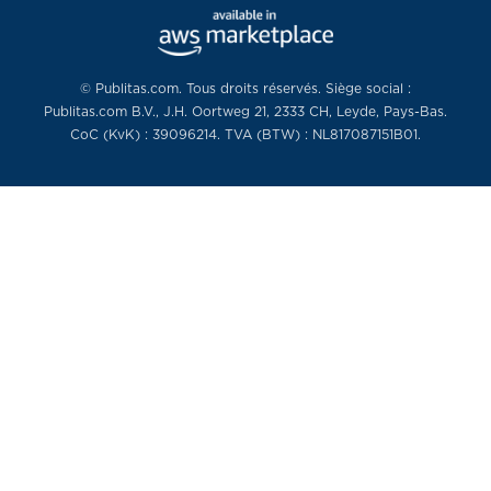
© Publitas.com. Tous droits réservés. Siège social :
Publitas.com B.V., J.H. Oortweg 21, 2333 CH, Leyde, Pays-Bas.
CoC (KvK) : 39096214. TVA (BTW) : NL817087151B01.