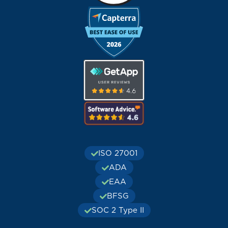
ISO 27001
ADA
EAA
BFSG
SOC 2 Type II