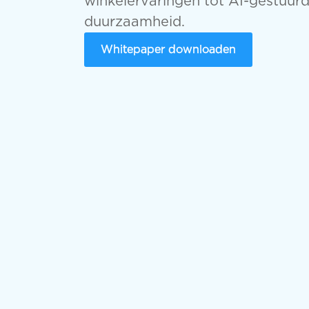
winkelervaringen tot AI-gestuurd
duurzaamheid.
Whitepaper downloaden