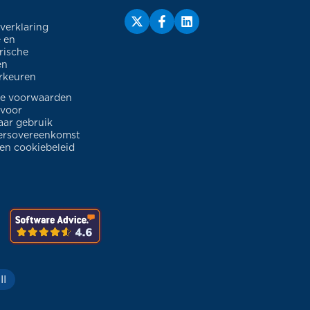
sverklaring
 en
rische
en
rkeuren
e voorwaarden
 voor
ar gebruik
ersovereenkomst
 en cookiebeleid
II