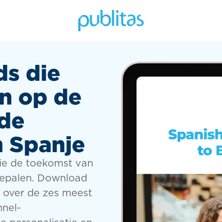
ds die
jn op de
de
n Spanje
die de toekomst van
bepalen. Download
 over de zes meest
nnel-