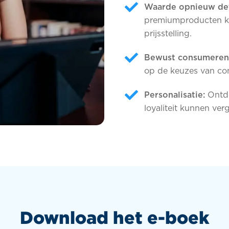
Waarde opnieuw def
premiumproducten k
prijsstelling.
Bewust consumeren
op de keuzes van co
Personalisatie:
Ontde
loyaliteit kunnen ve
Download het e-boek