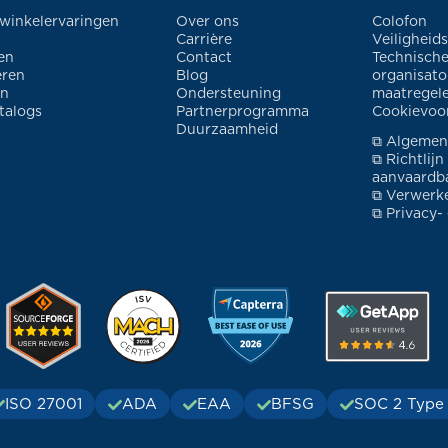
 winkelervaringen
Over ons
Colofon
Carrière
Veiligheid
en
Contact
Technische
eren
Blog
organisato
en
Ondersteuning
maatregel
talogs
Partnerprogramma
Cookievoo
Duurzaamheid
⧉ Algemen
⧉ Richtlijn
aanvaardba
⧉ Verwerk
⧉ Privacy-
ISO 27001
ADA
EAA
BFSG
SOC 2 Type 